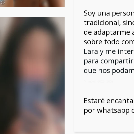
Soy una persona
tradicional, si
de adaptarme a 
sobre todo com
Lara y me inte
para compartir
que nos podamo
Mi móvil: 602645059
Estaré encanta
por whatsapp o