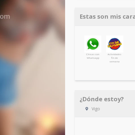
Estas son mis car
Chicas con
Actividades
Whatsapp
fin de
semana
¿Dónde estoy?
Vigo