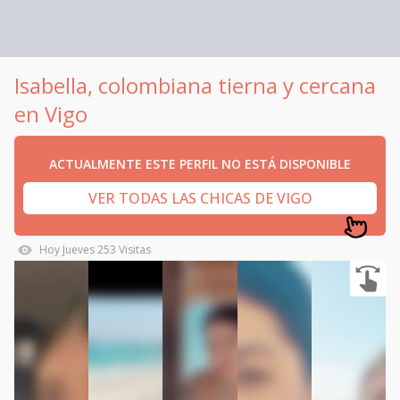
Isabella, colombiana tierna y cercana
en Vigo
ACTUALMENTE ESTE PERFIL NO ESTÁ DISPONIBLE
VER TODAS LAS CHICAS DE VIGO
Hoy
Jueves
253
Visitas