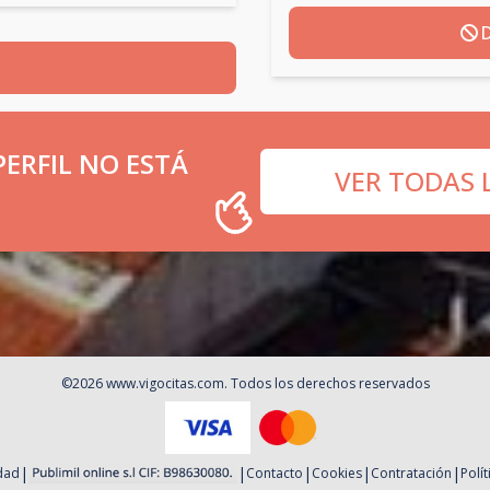
D
ERFIL NO ESTÁ
VER TODAS 
©
2026
www.vigocitas.com
. Todos los derechos reservados
|
|
|
|
|
idad
Contacto
Cookies
Contratación
Polí