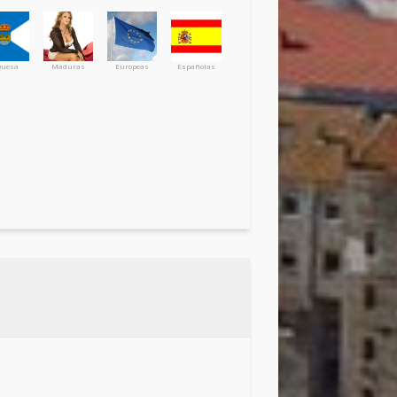
guesa
Maduras
Europeas
Españolas